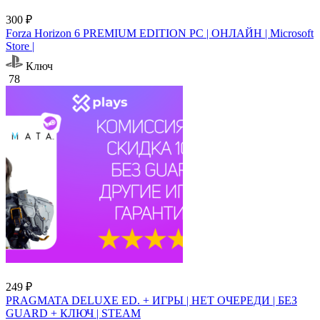
300 ₽
Forza Horizon 6 PREMIUM EDITION PC | ОНЛАЙН | Microsoft
Store |
Ключ
78
249 ₽
PRAGMATA DELUXE ED. + ИГРЫ | НЕТ ОЧЕРЕДИ | БЕЗ
GUARD + КЛЮЧ | STEAM