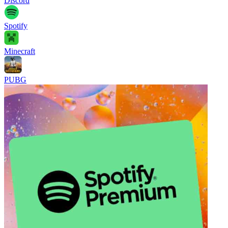
Discord
Spotify
Minecraft
PUBG