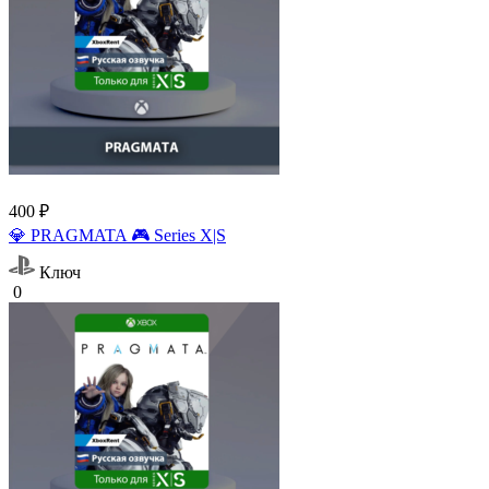
400 ₽
💎 PRAGMATA 🎮 Series X|S
Ключ
0