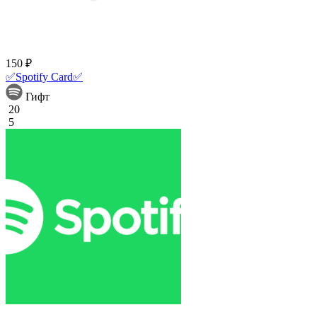
150 ₽
✅Spotify Card✅
Гифт
20
5