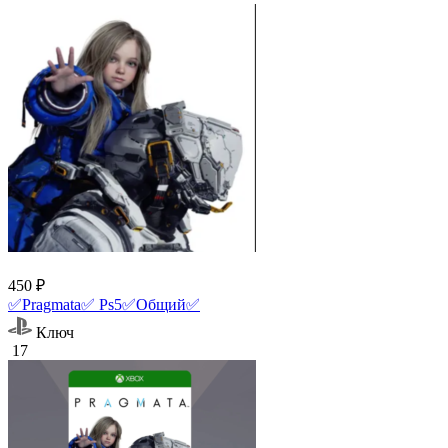
450 ₽
✅Pragmata✅ Ps5✅Общий✅
Ключ
17