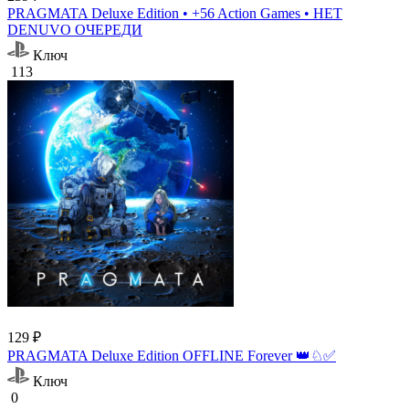
PRAGMATA Deluxe Edition • +56 Action Games • НЕТ
DENUVO ОЧЕРЕДИ
Ключ
113
129 ₽
PRAGMATA Deluxe Edition OFFLINE Forever 👑♘✅
Ключ
0