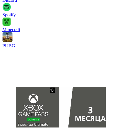
Discord
Spotify
Minecraft
PUBG