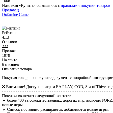
100₽
Нажимая «Купить» соглашаюсь с
правилами покупки товаров
Продавец
Dofamine Game
Рейтинг
4.13
Отзывов
222
Продаж
1979
На сайте
6 месяцев
Описание товара
Покупая товар, вы получите документ с подробной инструкц
❌ Внимание! Доступа к играм EA PLAY, COD, Sea of Thives и д
- - - - - - - - - - - - - - - - - - - - - - - - - - - - - - - - - - - - - - - - - - - - - - - - -
Покупка включает следующий контент:
🔹 более 400 высококачественных, дорогих игр, включая FORZA HO
новые игры.
🔹 Список постоянно расширяется, добавляются новые игры.