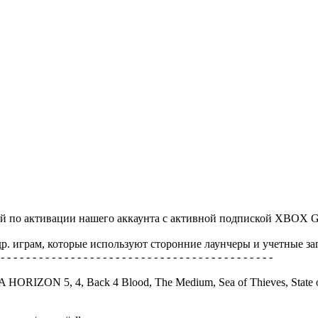
ией по активации нашего аккаунта с активной подпиской XBOX
р. играм, которые используют сторонние лаунчеры и учетные за
 - - - - - - - - - - - - - - - - - - - - - - - - - - - - - - - - - - - - - - - - - - -
RIZON 5, 4, Back 4 Blood, The Medium, Sea of Thieves, State of 