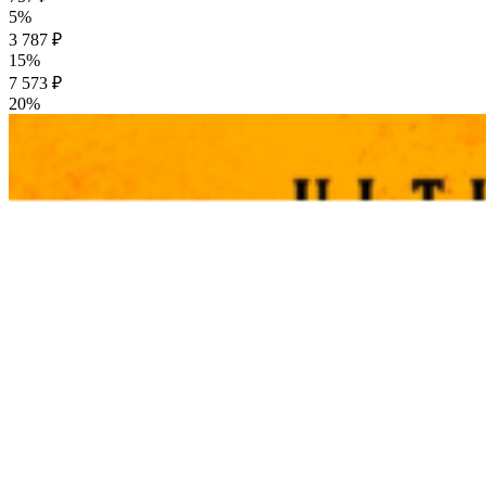
5%
3 787 ₽
15%
7 573 ₽
20%