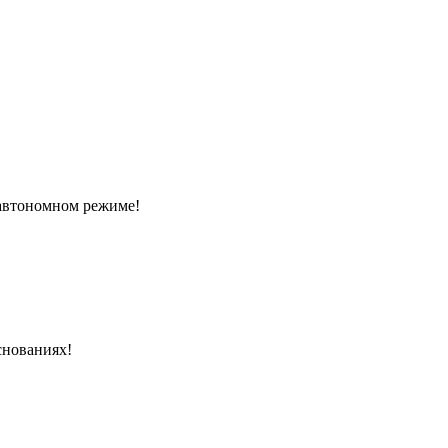
автономном режиме!
снованиях!