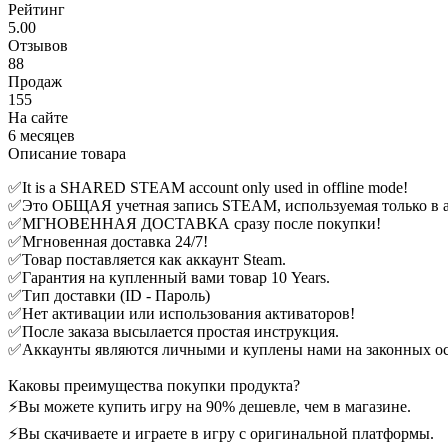
Рейтинг
5.00
Отзывов
88
Продаж
155
На сайте
6 месяцев
Описание товара
✅It is a SHARED STEAM account only used in offline mode!
✅Это ОБЩАЯ учетная запись STEAM, используемая только в 
✅МГНОВЕННАЯ ДОСТАВКА сразу после покупки!
✅Мгновенная доставка 24/7!
✅Товар поставляется как аккаунт Steam.
✅Гарантия на купленный вами товар 10 Years.
✅Тип доставки (ID - Пароль)
✅Нет активации или использования активаторов!
✅После заказа высылается простая инструкция.
✅Аккаунты являются личными и куплены нами на законных о
Каковы преимущества покупки продукта?
⚡Вы можете купить игру на 90% дешевле, чем в магазине.
⚡Вы скачиваете и играете в игру с оригинальной платформы.