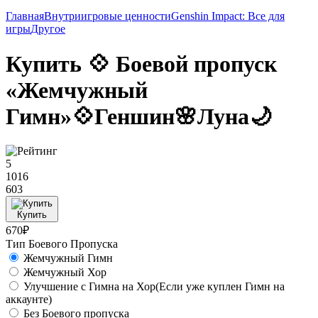
Главная
Внутриигровые ценности
Genshin Impact: Все для
игры
Другое
Купить 💠 Боевой пропуск
«Жемчужный
Гимн»💠Геншин🌸Луна🌙
5
1016
603
Купить
670₽
Тип Боевого Пропуска
Жемчужный Гимн
Жемчужный Хор
Улучшение с Гимна на Хор(Если уже куплен Гимн на
аккаунте)
Без Боевого пропуска