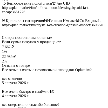
🌙 Благословение полой луны🌸 /по UID -
https://plati.market/itm/hollow-moon-blessing-by-uid-fast-
cheap/3651776
🌸Кристаллы сотворения!💎Геншин Импакт🌸Со Входом! -
https://plati.market/itm/crystals-of-creation-genshin-impact/3608640
Скидка постоянным клиентам
Если сумма покупок у продавца от:
7 662 ₽
1%
22 986 ₽
2%
Отзывы о товаре
Все отзывы взяты с независимой площадки Oplata.info
все отлично
5 августа 2026 г.
Все очень быстро и надёжно 💌
4 августа 2026 г.
все оперативно, спасибо большое!