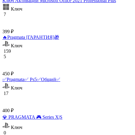
Ключ Активации Microsoft Office 2021 Professional Plus
Ключ
7
399 ₽
🔥Pragmata [ГАРАНТИЯ]🎁
Ключ
159
5
450 ₽
✅Pragmata✅ Ps5✅Общий✅
Ключ
17
400 ₽
💎 PRAGMATA 🎮 Series X|S
Ключ
0