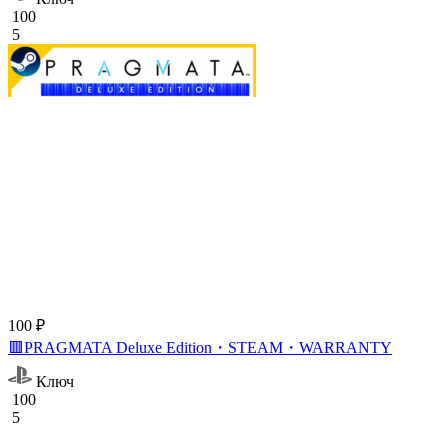
100
5
100 ₽
🟥PRAGMATA Deluxe Edition・STEAM・WARRANTY
Ключ
100
5