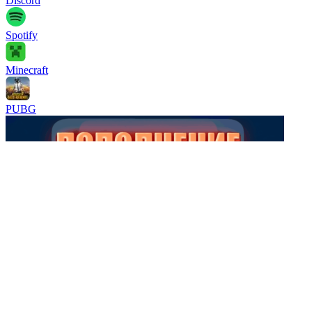
Discord
Spotify
Minecraft
PUBG