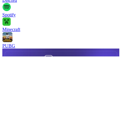
Discord
Spotify
Minecraft
PUBG