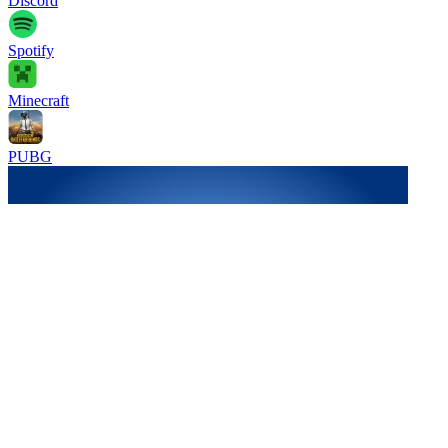
Discord
Spotify
Minecraft
PUBG