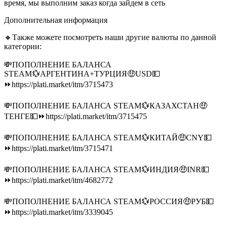
время, мы выполним заказ когда зайдем в сеть
Дополнительная информация
🔸Также можете посмотреть наши другие валюты по данной
категории:
💸ПОПОЛНЕНИЕ БАЛАНСА
STEAM💱АРГЕНТИНА+ТУРЦИЯ🤑USD💵
⏩https://plati.market/itm/3715473
💸ПОПОЛНЕНИЕ БАЛАНСА STEAM💱КАЗАХСТАН🤑
ТЕНГЕ💵⏩https://plati.market/itm/3715475
💸ПОПОЛНЕНИЕ БАЛАНСА STEAM💱КИТАЙ🤑CNY💵
⏩https://plati.market/itm/3715471
💸ПОПОЛНЕНИЕ БАЛАНСА STEAM💱ИНДИЯ🤑INR💵
⏩https://plati.market/itm/4682772
💸ПОПОЛНЕНИЕ БАЛАНСА STEAM💱РОССИЯ🤑РУБ💵
⏩https://plati.market/itm/3339045