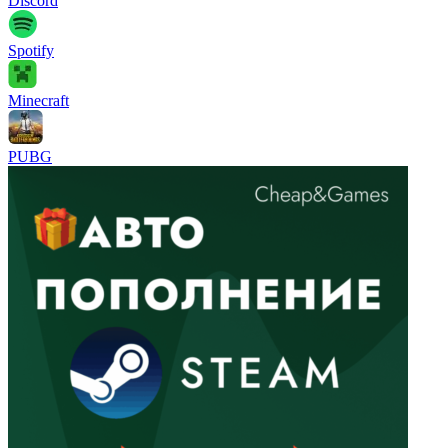
Discord
Spotify
Minecraft
PUBG