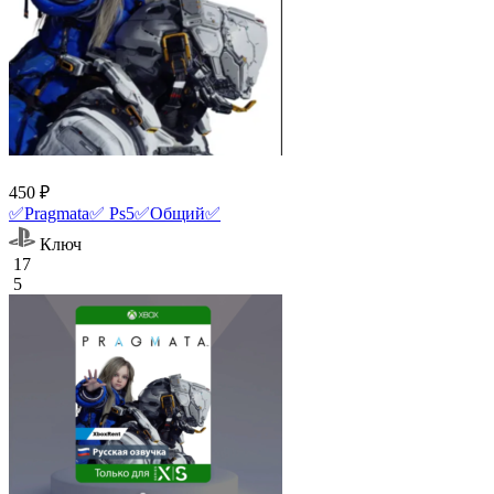
450 ₽
✅Pragmata✅ Ps5✅Общий✅
Ключ
17
5