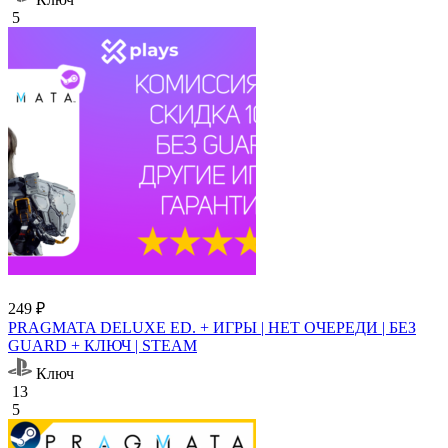
5
249 ₽
PRAGMATA DELUXE ED. + ИГРЫ | НЕТ ОЧЕРЕДИ | БЕЗ
GUARD + КЛЮЧ | STEAM
Ключ
13
5