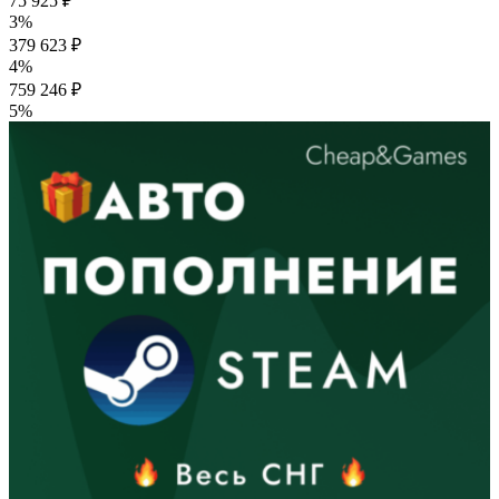
75 925 ₽
3%
379 623 ₽
4%
759 246 ₽
5%