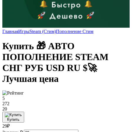
Главная
Игры
Steam (Стим)
Пополнение Стим
Купить 🎁 АВТО
ПОПОЛНЕНИЕ STEAM
СНГ РУБ USD RU $🚀
Лучшая цена
5
272
20
Купить
29₽