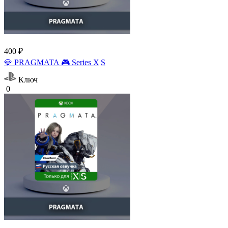
400 ₽
💎 PRAGMATA 🎮 Series X|S
Ключ
0