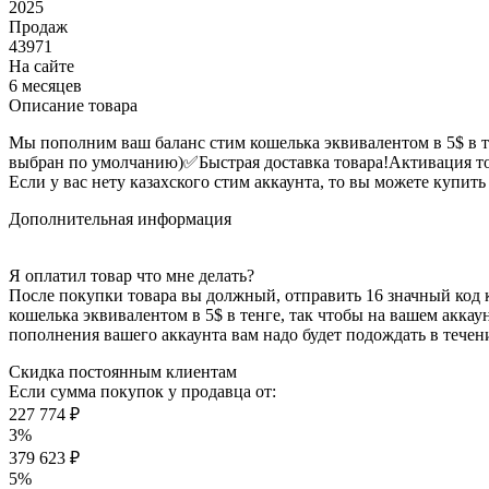
2025
Продаж
43971
На сайте
6 месяцев
Описание товара
Мы пополним ваш баланс стим кошелька эквивалентом в 5$ в те
выбран по умолчанию)
✅Быстрая доставка товара!
Активация то
Если у вас нету казахского стим аккаунта, то вы можете купить ег
Дополнительная информация
Я оплатил товар что мне делать?
После покупки товара вы должный, отправить 16 значный к
кошелька эквивалентом в 5$ в тенге, так чтобы на вашем аккау
пополнения вашего аккаунта вам надо будет подождать в течен
Скидка постоянным клиентам
Если сумма покупок у продавца от:
227 774 ₽
3%
379 623 ₽
5%