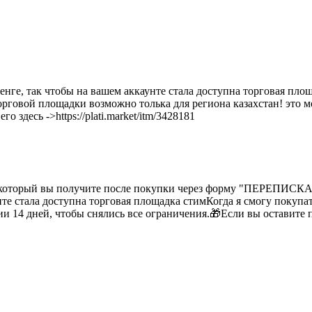
нге, так чтобы на вашем аккаунте стала доступна торговая пло
рговой площадки возможно толька для региона казахстан! это можн
о здесь ->https://plati.market/itm/3428181
од который вы получите после покупки через форму "ПЕРЕПИС
нте стала доступна торговая площадка стим
Когда я смогу покупа
ии 14 дней, чтобы снялись все ограничения.
🎁Если вы оставите 