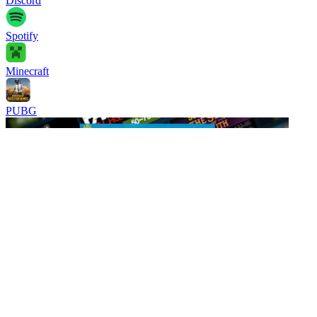
Discord
Spotify
Minecraft
PUBG