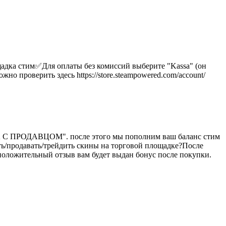
щадка стим
✅Для оплаты без комиссий выберите "Kassa" (он
о проверить здесь https://store.steampowered.com/account/
КА С ПРОДАВЦОМ". после этого мы пополним ваш баланс стим
ть/продавать/трейдить скины на торговой площадке?
После
положительный отзыв вам будет выдан бонус после покупки.