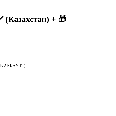
азахстан) + 🎁
В АККАУНТ)