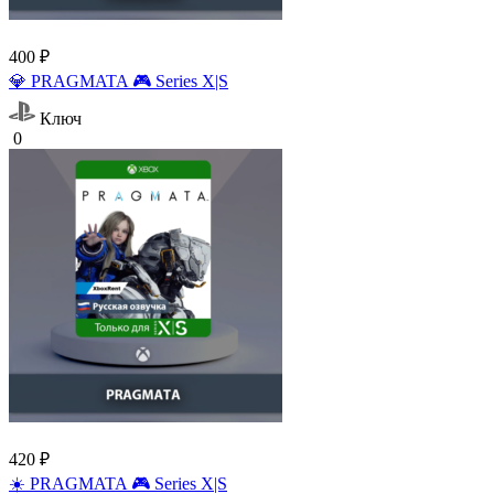
400 ₽
💎 PRAGMATA 🎮 Series X|S
Ключ
0
420 ₽
☀️ PRAGMATA 🎮 Series X|S