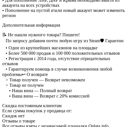
• Для пополнение ЛНР, ДНР и Крыма необходимо выйти из
аккаунта на всех устройствах
• Пополнение на пустой и\или новый аккаунт может изменить
регион
Дополнительная информация
📝 Не нашли нужного товара? Пишите!
⠀По запросу добавим почти любую игру из Steam
🛡 Гарантии
⠀• Один из крупнейших магазинов на площадке
⠀• Более 500 000 продаж и 100 000 положительных отзывов
⠀• Регистрация с 2014 года, отсутствие отрицательных
отзывов
⠀• Гарантируем помощь в случае возникновения любой
проблемы
↩️ О возврате
⠀> Товар получен — Возврат невозможен
⠀> Товар не получен
⠀⠀• Наша вина — Полный возврат
⠀⠀• Ваша вина — Возврат с 20% комиссией
Скидка постоянным клиентам
Если сумма покупок у продавца от:
Скидок нет
Отзывы о товаре
Все отзывы взяты с независимой площадки Oplata.info