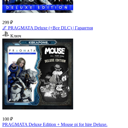
299 ₽
🌌 PRAGMATA Deluxe (+Все DLC) | Гарантия
Ключ
100 ₽
PRAGMATA Deluxe Edition + Mouse pi for hire Deluxe.