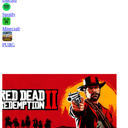
Discord
Spotify
Minecraft
PUBG