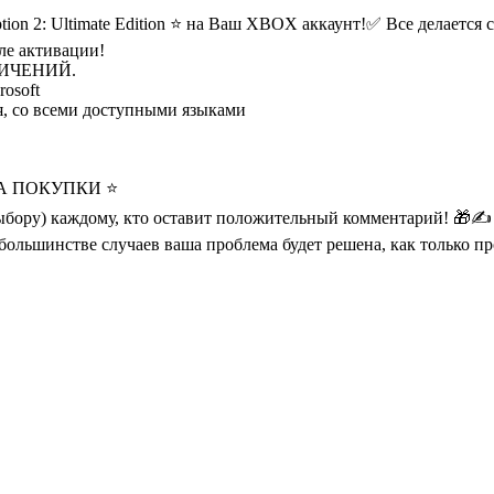
ion 2: Ultimate Edition ⭐ на Ваш XBOX аккаунт!
✅ Все делается 
сле активации!
НИЧЕНИЙ.
osoft
я, со всеми доступными языками
А ПОКУПКИ ⭐
ыбору) каждому, кто оставит положительный комментарий! 🎁
✍ 
 большинстве случаев ваша проблема будет решена, как только п