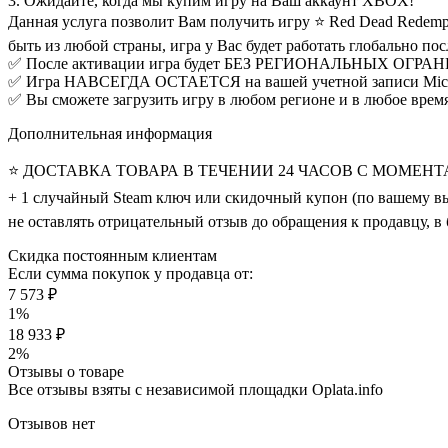
3. Ожидайте, когда мы купим игру на Ваш аккаунт XBOX!
Данная услуга позволит Вам получить игру ⭐ Red Dead Redempt
быть из любой страны, игра у Вас будет работать глобально по
✅ После активации игра будет БЕЗ РЕГИОНАЛЬНЫХ ОГРА
✅ Игра НАВСЕГДА ОСТАЕТСЯ на вашей учетной записи Micr
✅ Вы сможете загрузить игру в любом регионе и в любое врем
Дополнительная информация
⭐ ДОСТАВКА ТОВАРА В ТЕЧЕНИИ 24 ЧАСОВ С МОМЕНТ
+ 1 случайный Steam ключ или скидочный купон (по вашему в
не оставлять отрицательный отзыв до обращения к продавцу, в
Скидка постоянным клиентам
Если сумма покупок у продавца от:
7 573 ₽
1%
18 933 ₽
2%
Отзывы о товаре
Все отзывы взяты с независимой площадки Oplata.info
Отзывов нет