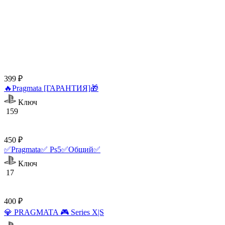
399 ₽
🔥Pragmata [ГАРАНТИЯ]🎁
Ключ
159
450 ₽
✅Pragmata✅ Ps5✅Общий✅
Ключ
17
400 ₽
💎 PRAGMATA 🎮 Series X|S