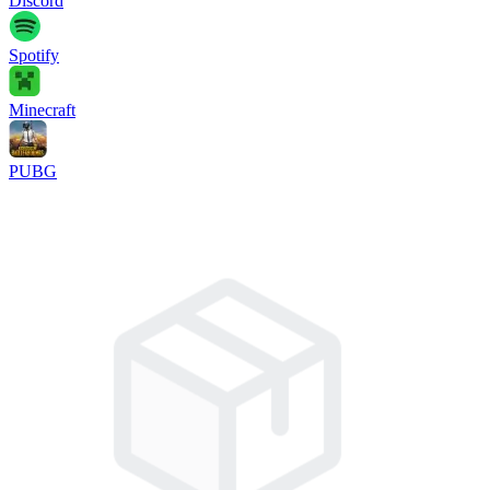
Discord
Spotify
Minecraft
PUBG