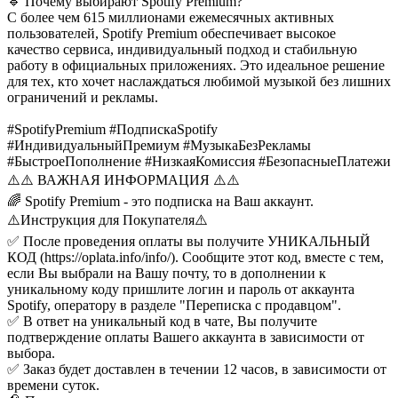
🔹 Почему выбирают Spotify Premium?
С более чем 615 миллионами ежемесячных активных
пользователей, Spotify Premium обеспечивает высокое
качество сервиса, индивидуальный подход и стабильную
работу в официальных приложениях. Это идеальное решение
для тех, кто хочет наслаждаться любимой музыкой без лишних
ограничений и рекламы.
#SpotifyPremium #ПодпискаSpotify
#ИндивидуальныйПремиум #МузыкаБезРекламы
#БыстроеПополнение #НизкаяКомиссия #БезопасныеПлатежи
⚠️⚠️ ВАЖНАЯ ИНФОРМАЦИЯ ⚠️⚠️
🌈 Spotify Premium - это подписка на Ваш аккаунт.
⚠️Инструкция для Покупателя⚠️
✅ После проведения оплаты вы получите УНИКАЛЬНЫЙ
КОД (https://oplata.info/info/). Сообщите этот код, вместе с тем,
если Вы выбрали на Вашу почту, то в дополнении к
уникальному коду пришлите логин и пароль от аккаунта
Spotify, оператору в разделе "Переписка с продавцом".
✅ В ответ на уникальный код в чате, Вы получите
подтверждение оплаты Вашего аккаунта в зависимости от
выбора.
✅ Заказ будет доставлен в течении 12 часов, в зависимости от
времени суток.