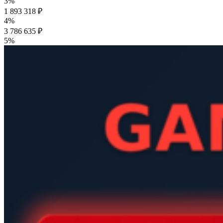
3%
1 893 318 ₽
4%
3 786 635 ₽
5%