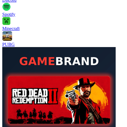
Discord
Spotify
Minecraft
PUBG