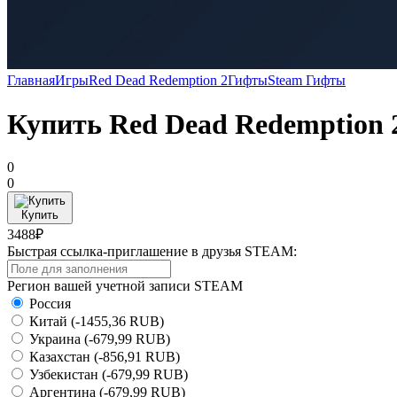
Главная
Игры
Red Dead Redemption 2
Гифты
Steam Гифты
Купить Red Dead Redemption 
0
0
Купить
3488₽
Быстрая ссылка-приглашение в друзья STEAM:
Регион вашей учетной записи STEAM
Россия
Китай
(-1455,36 RUB)
Украина
(-679,99 RUB)
Казахстан
(-856,91 RUB)
Узбекистан
(-679,99 RUB)
Аргентина
(-679,99 RUB)