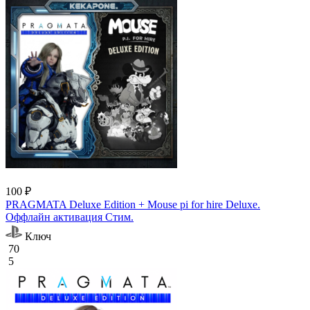
100 ₽
PRAGMATA Deluxe Edition + Mouse pi for hire Deluxe.
Оффлайн активация Cтим.
Ключ
70
5