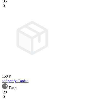
35
5
150 ₽
✅Spotify Card✅
Гифт
20
5