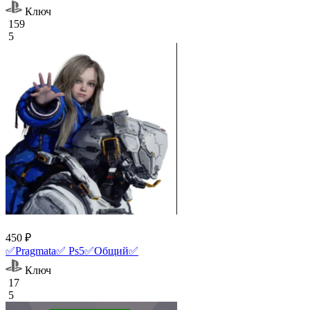
Ключ
159
5
450 ₽
✅Pragmata✅ Ps5✅Общий✅
Ключ
17
5