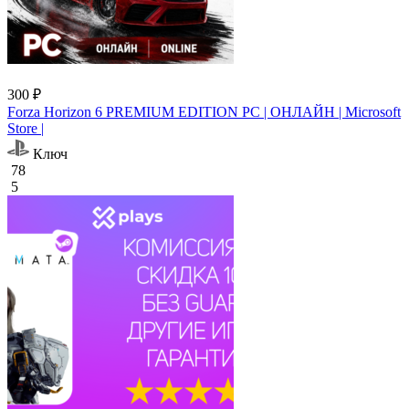
300 ₽
Forza Horizon 6 PREMIUM EDITION PC | ОНЛАЙН | Microsoft
Store |
Ключ
78
5