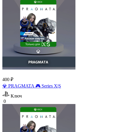
400 ₽
💎 PRAGMATA 🎮 Series X|S
Ключ
0