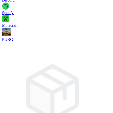
Discord
Spotify
Minecraft
PUBG