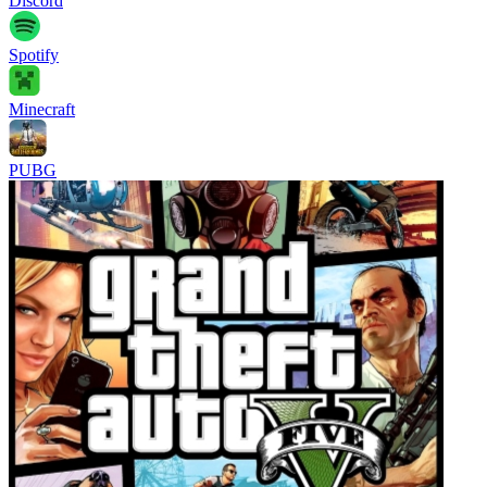
Discord
Spotify
Minecraft
PUBG