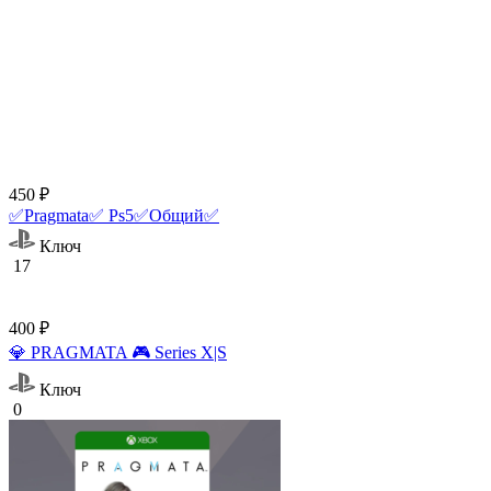
450 ₽
✅Pragmata✅ Ps5✅Общий✅
Ключ
17
400 ₽
💎 PRAGMATA 🎮 Series X|S
Ключ
0