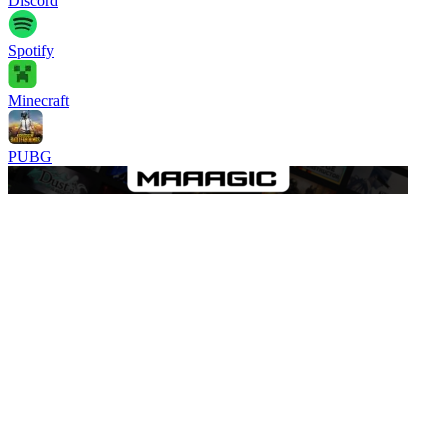
Discord
Spotify
Minecraft
PUBG