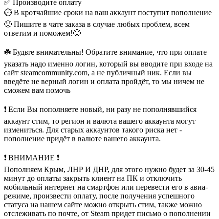
✅ Производите оплату
⏱ В кротчайшие сроки на ваш аккаунт поступит пополнение
🙂 Пишите в чате заказа в случае любых проблем, всем
ответим и поможем!🙂
☘️ Будьте внимательны! Обратите внимание, что при оплате
указать надо именно логин, который вы вводите при входе на
сайт steamcommunity.com, а не публичный ник. Если вы
введёте не верный логин и оплата пройдёт, то мы ничем не
сможем вам помочь
❗️ Если Вы пополняете новый, ни разу не пополнявшийся
аккаунт стим, то регион и валюта вашего аккаунта могут
измениться. Для старых аккаунтов такого риска нет -
пополнение придёт в валюте вашего аккаунта.
❗️ ВНИМАНИЕ ❗️
Пополняем Крым, ЛНР И ДНР, для этого нужно будет за 30-45
минут до оплаты закрыть клиент на ПК и отключить
мобильный интернет на смартфон или перевести его в авиа-
режиме, произвести оплату, после получения успешного
статуса на нашем сайте можно открыть стим, также можно
отслеживать по почте, от Steam придет письмо о пополнении