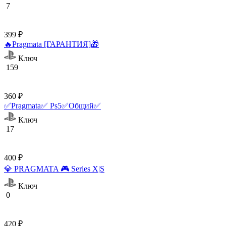
7
399 ₽
🔥Pragmata [ГАРАНТИЯ]🎁
Ключ
159
360 ₽
✅Pragmata✅ Ps5✅Общий✅
Ключ
17
400 ₽
💎 PRAGMATA 🎮 Series X|S
Ключ
0
420 ₽