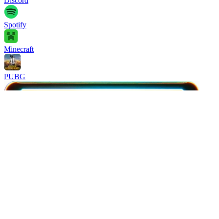
Discord
Spotify
Minecraft
PUBG