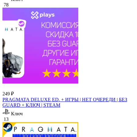
78
249 ₽
PRAGMATA DELUXE ED. + ИГРЫ | НЕТ ОЧЕРЕДИ | БЕЗ
GUARD + КЛЮЧ | STEAM
Ключ
13