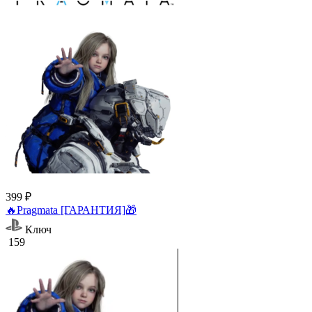
399 ₽
🔥Pragmata [ГАРАНТИЯ]🎁
Ключ
159