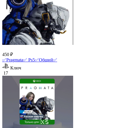
450 ₽
✅Pragmata✅ Ps5✅Общий✅
Ключ
17