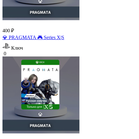
400 ₽
💎 PRAGMATA 🎮 Series X|S
Ключ
0