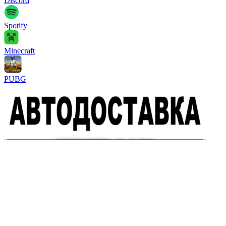
Discord
Spotify
Minecraft
PUBG