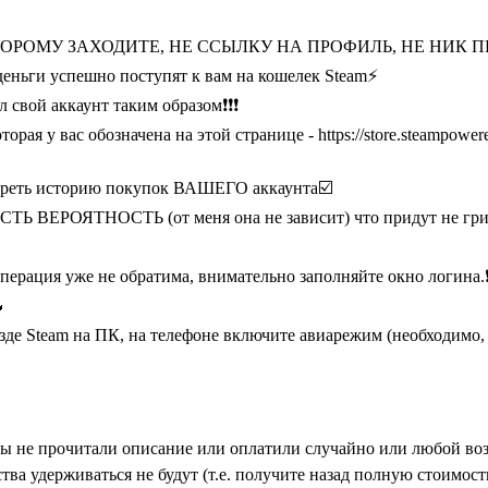
О КОТОРОМУ ЗАХОДИТЕ, НЕ ССЫЛКУ НА ПРОФИЛЬ, НЕ НИК 
и деньги успешно поступят к вам на кошелек Steam⚡
 свой аккаунт таким образом❗❗❗
рая у вас обозначена на этой странице - https://store.steampowered
осмотреть историю покупок ВАШЕГО аккаунта☑️
ЯТНОСТЬ (от меня она не зависит) что придут не гривны, 
операция уже не обратима, внимательно заполняйте окно логина.

де Steam на ПК, на телефоне включите авиарежим (необходимо, 
прочитали описание или оплатили случайно или любой возвра
тва удерживаться не будут (т.е. получите назад полную стоимост