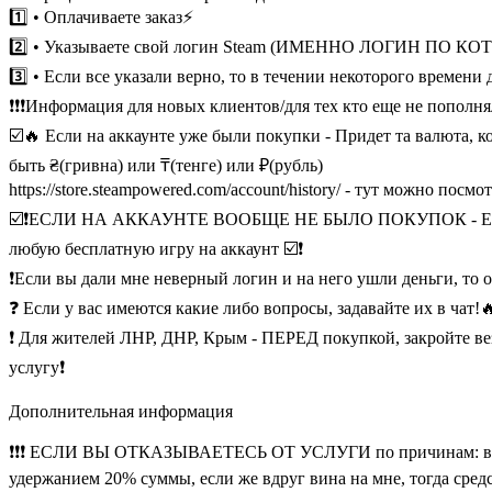
1️⃣ • Оплачиваете заказ⚡
2️⃣ • Указываете свой логин Steam (ИМЕННО ЛОГИН П
3️⃣ • Если все указали верно, то в течении некоторого времен
❗❗❗Информация для новых клиентов/для тех кто еще не пополнял
☑️🔥 Если на аккаунте уже были покупки - Придет та валюта, кото
быть ₴(гривна) или ₸(тенге) или ₽(рубль)
https://store.steampowered.com/account/history/ - тут можно п
☑️❗ЕСЛИ НА АККАУНТЕ ВООБЩЕ НЕ БЫЛО ПОКУПОК - ЕСТЬ ВЕРО
любую бесплатную игру на аккаунт ☑️❗
❗Если вы дали мне неверный логин и на него ушли деньги, то 
❓ Если у вас имеются какие либо вопросы, задавайте их в чат!
❗ Для жителей ЛНР, ДНР, Крым - ПЕРЕД покупкой, закройте вез
услугу❗
Дополнительная информация
❗❗❗ ЕСЛИ ВЫ ОТКАЗЫВАЕТЕСЬ ОТ УСЛУГИ по причинам: вы не 
удержанием 20% суммы, если же вдруг вина на мне, тогда средс