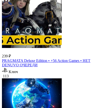
239 ₽
PRAGMATA Deluxe Edition • +56 Action Games • НЕТ
DENUVO ОЧЕРЕДИ
Ключ
113