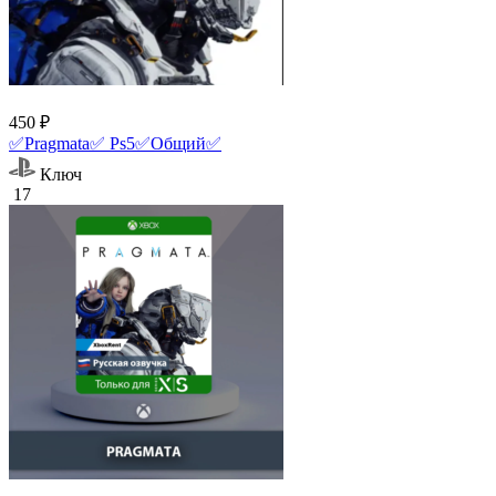
450 ₽
✅Pragmata✅ Ps5✅Общий✅
Ключ
17