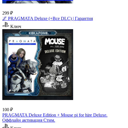
299 ₽
🌌 PRAGMATA Deluxe (+Все DLC) | Гарантия
Ключ
100 ₽
PRAGMATA Deluxe Edition + Mouse pi for hire Deluxe.
Оффлайн активация Cтим.