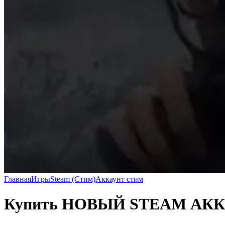
Главная
Игры
Steam (Стим)
Аккаунт стим
Купить НОВЫЙ STEAM АКК