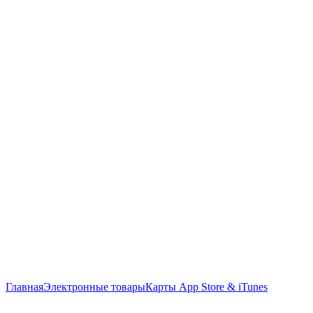
Главная
Электронные товары
Карты App Store & iTunes