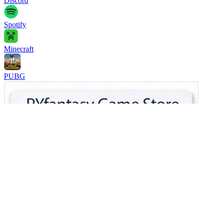
Discord
Spotify
Minecraft
PUBG