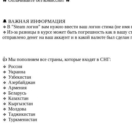
🔥 Оплачивайте без комиссии! 🔥
🔔 ВАЖНАЯ ИНФОРМАЦИЯ
🔹В "Steam логин" вам нужно ввести ваш логин стима (не имя 
🔹Из-за разницы в курсе может быть погрешность как в вашу с
отправлено денег на ваш аккаунт и в какой валюте был сделан 
👍 Мы пополняем все страны, которые входят в СНГ:
🔹 Россия
🔹 Украина
🔹 Узбекистан
🔹 Азербайджан
🔹 Армения
🔹 Беларусь
🔹 Казахстан
🔹 Кыргызстан
🔹 Молдова
🔹 Таджикистан
🔹 Туркменистан