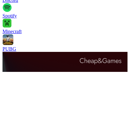
Discord
Spotify
Minecraft
PUBG