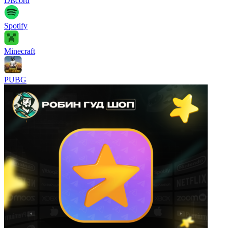
Discord
Spotify
Minecraft
PUBG