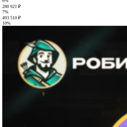
6%
280 921 ₽
7%
493 510 ₽
10%