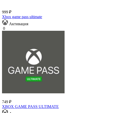
999 ₽
Xbox game pass ultimate
Активация
0
749 ₽
XBOX GAME PASS ULTIMATE