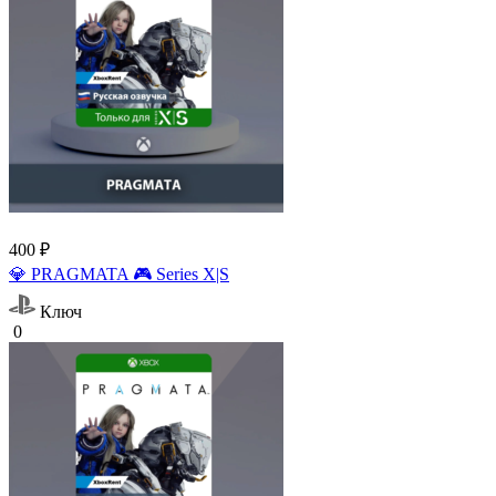
400 ₽
💎 PRAGMATA 🎮 Series X|S
Ключ
0