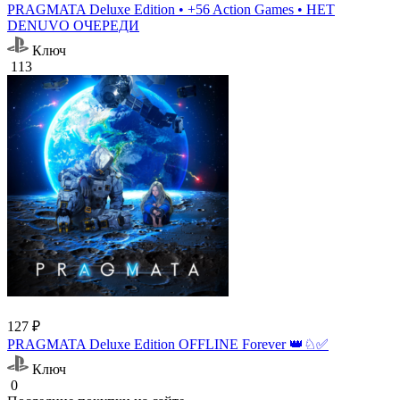
PRAGMATA Deluxe Edition • +56 Action Games • НЕТ
DENUVO ОЧЕРЕДИ
Ключ
113
127 ₽
PRAGMATA Deluxe Edition OFFLINE Forever 👑♘✅
Ключ
0