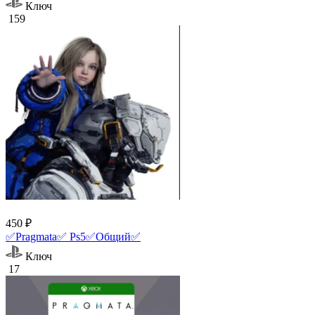
Ключ
159
450 ₽
✅Pragmata✅ Ps5✅Общий✅
Ключ
17