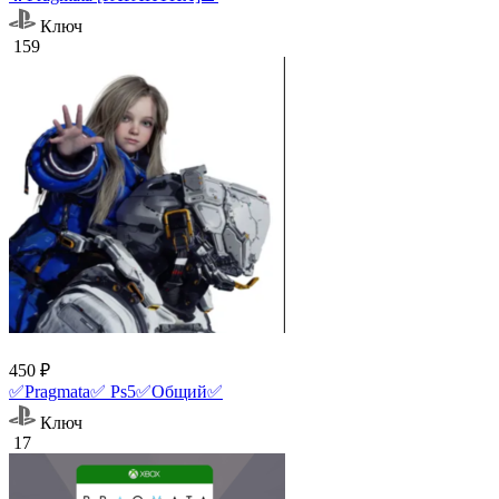
Ключ
159
450 ₽
✅Pragmata✅ Ps5✅Общий✅
Ключ
17