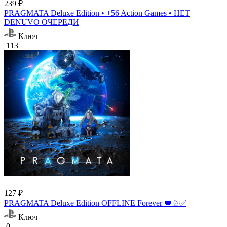
239 ₽
PRAGMATA Deluxe Edition • +56 Action Games • НЕТ
DENUVO ОЧЕРЕДИ
Ключ
113
127 ₽
PRAGMATA Deluxe Edition OFFLINE Forever 👑♘✅
Ключ
0