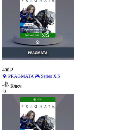
400 ₽
💎 PRAGMATA 🎮 Series X|S
Ключ
0