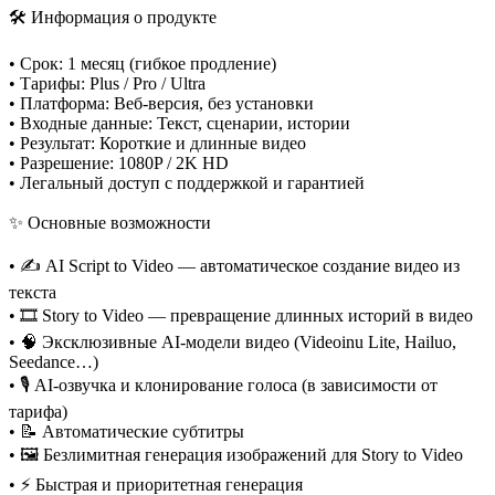
🛠 Информация о продукте
• Срок: 1 месяц (гибкое продление)
• Тарифы: Plus / Pro / Ultra
• Платформа: Веб-версия, без установки
• Входные данные: Текст, сценарии, истории
• Результат: Короткие и длинные видео
• Разрешение: 1080P / 2K HD
• Легальный доступ с поддержкой и гарантией
✨ Основные возможности
• ✍️ AI Script to Video — автоматическое создание видео из
текста
• 🎞️ Story to Video — превращение длинных историй в видео
• 🧠 Эксклюзивные AI-модели видео (Videoinu Lite, Hailuo,
Seedance…)
• 🎙️ AI-озвучка и клонирование голоса (в зависимости от
тарифа)
• 📝 Автоматические субтитры
• 🖼️ Безлимитная генерация изображений для Story to Video
• ⚡ Быстрая и приоритетная генерация