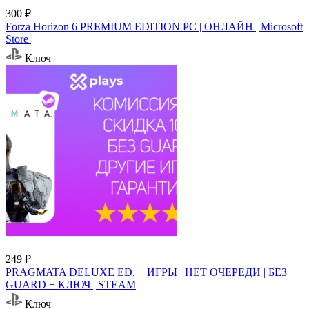
300 ₽
Forza Horizon 6 PREMIUM EDITION PC | ОНЛАЙН | Microsoft
Store |
Ключ
249 ₽
PRAGMATA DELUXE ED. + ИГРЫ | НЕТ ОЧЕРЕДИ | БЕЗ
GUARD + КЛЮЧ | STEAM
Ключ