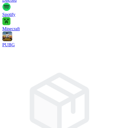
Discord
Spotify
Minecraft
PUBG