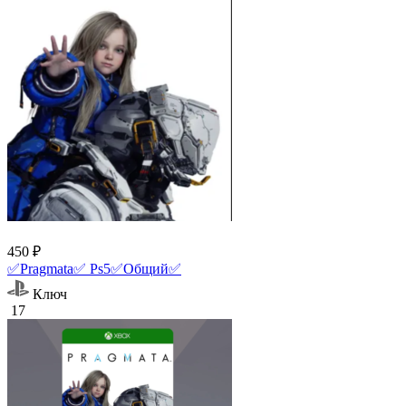
450 ₽
✅Pragmata✅ Ps5✅Общий✅
Ключ
17