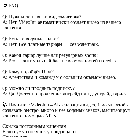
💬 FAQ
Q: Нужны ли навыки видеомонтажа?
A: Нет. VideoInu автоматически создаёт видео из вашего
контента.
Q: Есть ли водяные знаки?
A: Нет. Все платные тарифы — без watermark.
Q: Какой тариф лучше для регулярных shorts?
A: Pro — оптимальный баланс возможностей и credits.
Q: Кому подойдёт Ultra?
A: Агентствам и командам с большим объёмом видео.
Q: Можно ли продлить подписку?
A: Да. Доступно продление, апгрейд или даунгрейд тарифа.
🚀 Начните с VideoInu – AI-генерация видео, 1 месяц, чтобы
создавать быстро, много и без водяных знаков, масштабируя
контент с помощью AI! 🎯
Скидка постоянным клиентам
Если сумма покупок у продавца от: