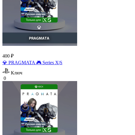
400 ₽
💎 PRAGMATA 🎮 Series X|S
Ключ
0