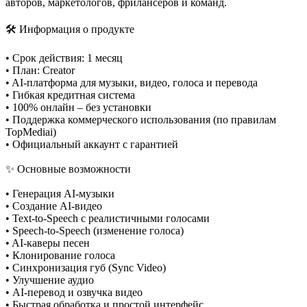
авторов, маркетологов, фрилансеров и команд.
🛠 Информация о продукте
• Срок действия: 1 месяц
• План: Creator
• AI-платформа для музыки, видео, голоса и перевода
• Гибкая кредитная система
• 100% онлайн – без установки
• Поддержка коммерческого использования (по правилам
TopMediai)
• Официальный аккаунт с гарантией
✨ Основные возможности
• Генерация AI-музыки
• Создание AI-видео
• Text-to-Speech с реалистичными голосами
• Speech-to-Speech (изменение голоса)
• AI-каверы песен
• Клонирование голоса
• Синхронизация губ (Sync Video)
• Улучшение аудио
• AI-перевод и озвучка видео
• Быстрая обработка и простой интерфейс