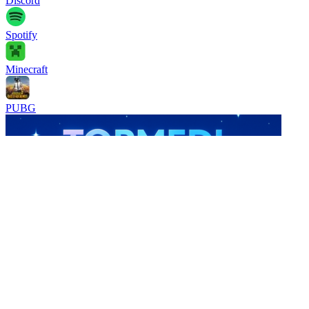
Discord
Spotify
Minecraft
PUBG