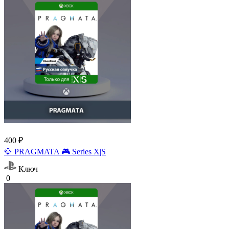
400 ₽
💎 PRAGMATA 🎮 Series X|S
Ключ
0