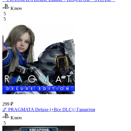
Ключ
5
5
299 ₽
🌌 PRAGMATA Deluxe (+Все DLC) | Гарантия
Ключ
5