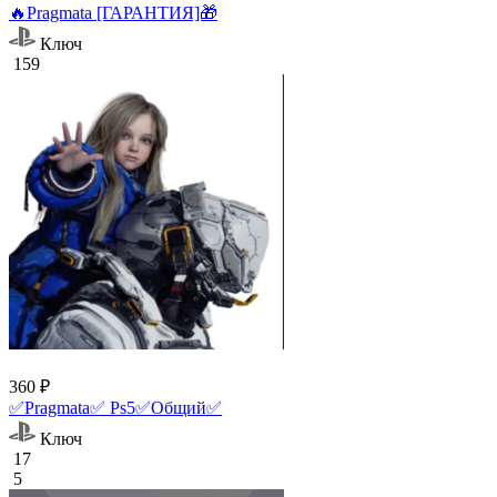
🔥Pragmata [ГАРАНТИЯ]🎁
Ключ
159
360 ₽
✅Pragmata✅ Ps5✅Общий✅
Ключ
17
5