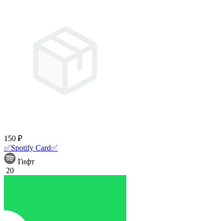
150 ₽
✅Spotify Card✅
Гифт
20