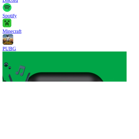
Discord
Spotify
Minecraft
PUBG