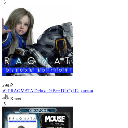
5
299 ₽
🌌 PRAGMATA Deluxe (+Все DLC) | Гарантия
Ключ
5