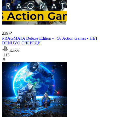
239 ₽
PRAGMATA Deluxe Edition • +56 Action Games • НЕТ
DENUVO ОЧЕРЕДИ
Ключ
113
5