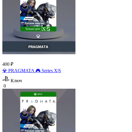
400 ₽
💎 PRAGMATA 🎮 Series X|S
Ключ
0