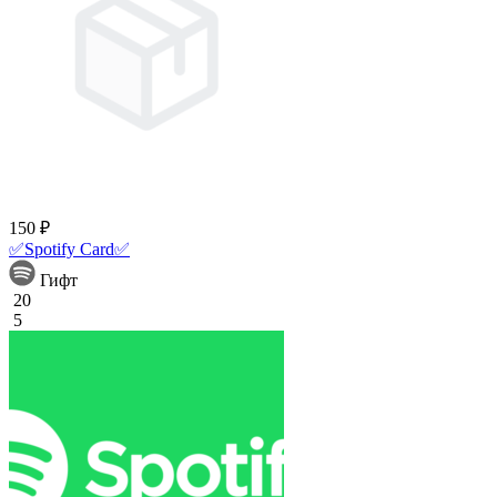
150 ₽
✅Spotify Card✅
Гифт
20
5