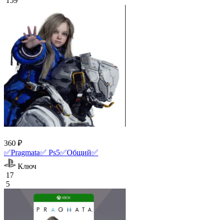
159
360 ₽
✅Pragmata✅ Ps5✅Общий✅
Ключ
17
5