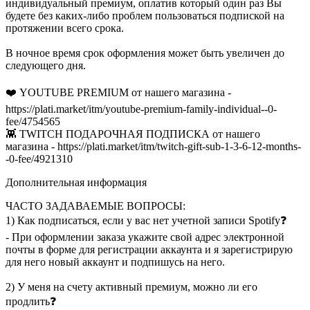
индивидуальный премиум, оплатив который один раз Вы
будете без каких-либо проблем пользоваться подпиской на
протяжении всего срока.
В ночное время срок оформления может быть увеличен до
следующего дня.
❤️ YOUTUBE PREMIUM от нашего магазина -
https://plati.market/itm/youtube-premium-family-individual--0-
fee/4754565
👾 TWITCH ПОДАРОЧНАЯ ПОДПИСКА от нашего
магазина - https://plati.market/itm/twitch-gift-sub-1-3-6-12-months-
-0-fee/4921310
Дополнительная информация
ЧАСТО ЗАДАВАЕМЫЕ ВОПРОСЫ:
1) Как подписаться, если у вас нет учетной записи Spotify❓
- При оформлении заказа укажите свой адрес электронной
почты в форме для регистрации аккаунта и я зарегистрирую
для него новый аккаунт и подпишусь на него.
2) У меня на счету активный премиум, можно ли его
продлить❓