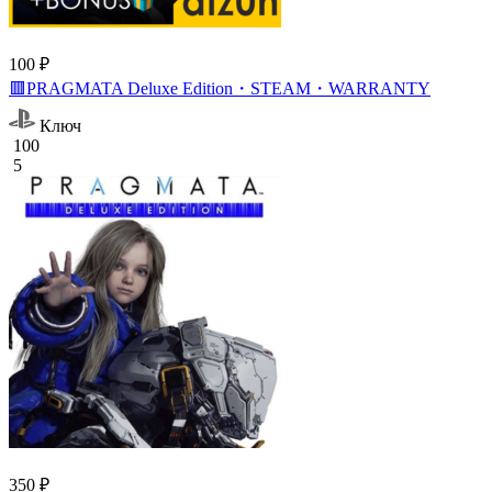
100 ₽
🟥PRAGMATA Deluxe Edition・STEAM・WARRANTY
Ключ
100
5
350 ₽