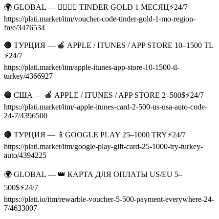
🌍 GLOBAL — ❤️‍🔥🍑🍆 TINDER GOLD 1 МЕСЯЦ⚡️24/7
https://plati.market/itm/voucher-code-tinder-gold-1-mo-region-
free/3476534
🔴 ТУРЦИЯ — 🍎 APPLE / ITUNES / APP STORE 10–1500 TL
⚡️24/7
https://plati.market/itm/apple-itunes-app-store-10-1500-tl-
turkey/4366927
🔵 США — 🍎 APPLE / ITUNES / APP STORE 2–500$⚡️24/7
https://plati.market/itm/-apple-itunes-card-2-500-us-usa-auto-code-
24-7/4396500
🔴 ТУРЦИЯ — 📱GOOGLE PLAY 25–1000 TRY⚡️24/7
https://plati.market/itm/google-play-gift-card-25-1000-try-turkey-
auto/4394225
🌍 GLOBAL — 👑 КАРТА ДЛЯ ОПЛАТЫ US/EU 5–
500$⚡️24/7
https://plati.io/itm/rewarble-voucher-5-500-payment-everywhere-24-
7/4633007