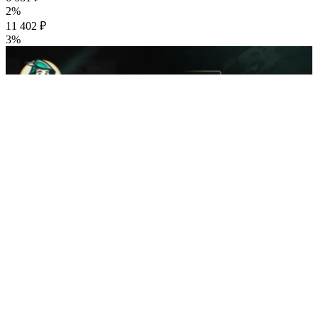
2%
11 402 ₽
3%