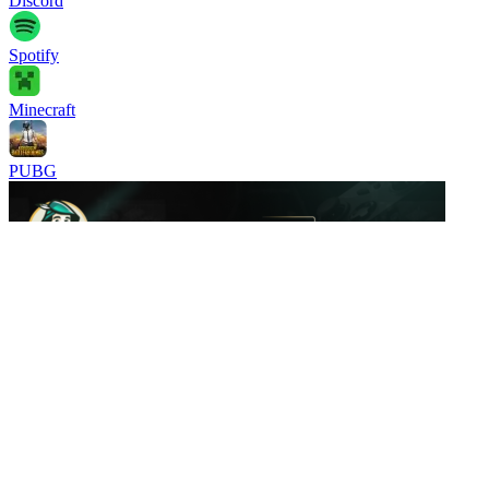
Discord
Spotify
Minecraft
PUBG