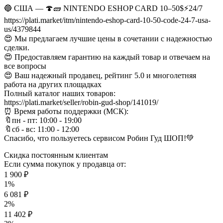
🔵 США — 🍄🧱 NINTENDO ESHOP CARD 10–50$⚡️24/7
https://plati.market/itm/nintendo-eshop-card-10-50-code-24-7-usa-
us/4379844
😍 Мы предлагаем лучшие цены в сочетании с надежностью
сделки.
😍 Предоставляем гарантию на каждый товар и отвечаем на
все вопросы
😍 Ваш надежный продавец, рейтинг 5.0 и многолетняя
работа на других площадках
Полный каталог наших товаров:
https://plati.market/seller/robin-gud-shop/141019/
⏰ Время работы поддержки (МСК):
🔖пн - пт: 10:00 - 19:00
🔖сб - вс: 11:00 - 12:00
Спасибо, что пользуетесь сервисом Робин Гуд ШОП!💚
Скидка постоянным клиентам
Если сумма покупок у продавца от:
1 900 ₽
1%
6 081 ₽
2%
11 402 ₽