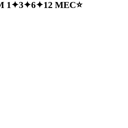
UM 1✦3✦6✦12 МЕС⭐