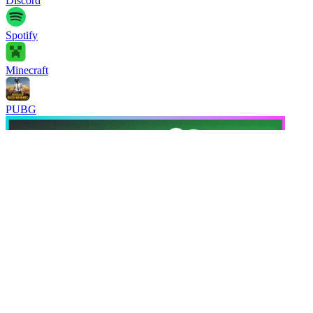
Discord
Spotify
Minecraft
PUBG