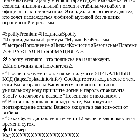
пользователей, Spotify Premium гарантирует высокое качество
сервиса, индивидуальный подход и стабильную работу в
официальных приложениях. Это идеальное решение для тех,
кто хочет наслаждаться любимой музыкой без лишних
ограничений и рекламы.
#SpotifyPremium #ПодпискаSpotify
#ИндивидуальныйПремиум #МузыкаБезРекламы
#БыстроеПополнение #НизкаяКомиссия #БезопасныеПлатежи
⚠️⚠️ ВАЖНАЯ ИНФОРМАЦИЯ ⚠️⚠️
🌈 Spotify Premium - это подписка на Ваш аккаунт.
⚠️Инструкция для Покупателя⚠️
✅ После проведения оплаты вы получите УНИКАЛЬНЫЙ
КОД (https://oplata.info/info/). Сообщите этот код, вместе с тем,
если Вы выбрали на Вашу почту, то в дополнении к
уникальному коду пришлите логин и пароль от аккаунта
Spotify, оператору в разделе "Переписка с продавцом".
✅ В ответ на уникальный код в чате, Вы получите
подтверждение оплаты Вашего аккаунта в зависимости от
выбора.
✅ Заказ будет доставлен в течении 12 часов, в зависимости от
времени суток.
🧠 Пример:
Код ХХХХХХХХХХХХХХХХХХ