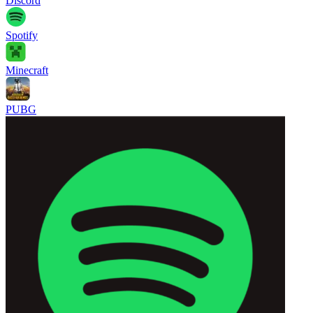
Discord
Spotify
Minecraft
PUBG