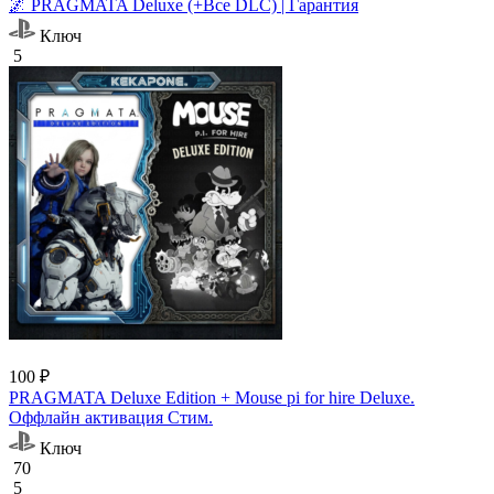
🌌 PRAGMATA Deluxe (+Все DLC) | Гарантия
Ключ
5
100 ₽
PRAGMATA Deluxe Edition + Mouse pi for hire Deluxe.
Оффлайн активация Cтим.
Ключ
70
5