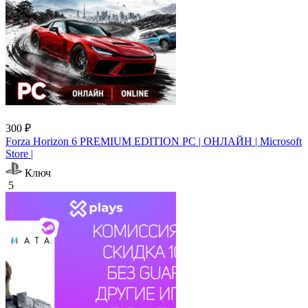
300 ₽
Forza Horizon 6 PREMIUM EDITION PC | ОНЛАЙН | Microsoft
Store |
Ключ
5