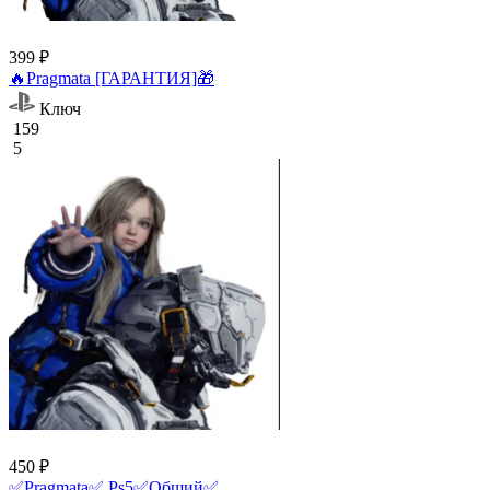
399 ₽
🔥Pragmata [ГАРАНТИЯ]🎁
Ключ
159
5
450 ₽
✅Pragmata✅ Ps5✅Общий✅