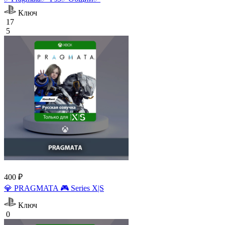
Ключ
17
5
400 ₽
💎 PRAGMATA 🎮 Series X|S
Ключ
0