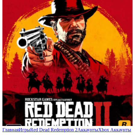
Главная
Игры
Red Dead Redemption 2
Аккаунты
Xbox Аккаунты