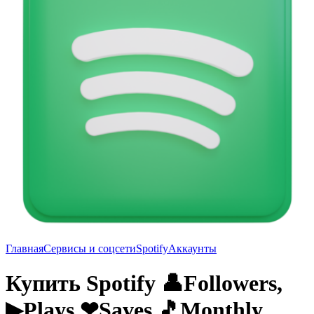
Главная
Сервисы и соцсети
Spotify
Аккаунты
Купить Spotify 👤Followers,
▶Plays,❤Saves,🎵Monthly