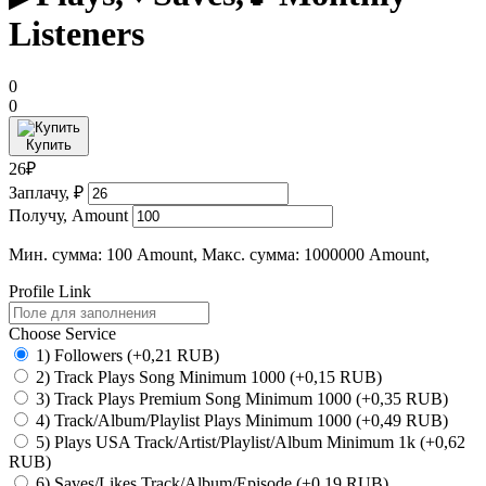
Listeners
0
0
Купить
26₽
Заплачу, ₽
Получу, Amount
Мин. сумма: 100 Amount, Макс. сумма: 1000000 Amount,
Profile Link
Choose Service
1) Followers
(+0,21 RUB)
2) Track Plays Song Minimum 1000
(+0,15 RUB)
3) Track Plays Premium Song Minimum 1000
(+0,35 RUB)
4) Track/Album/Playlist Plays Minimum 1000
(+0,49 RUB)
5) Plays USA Track/Artist/Playlist/Album Minimum 1k
(+0,62
RUB)
6) Saves/Likes Track/Album/Episode
(+0,19 RUB)