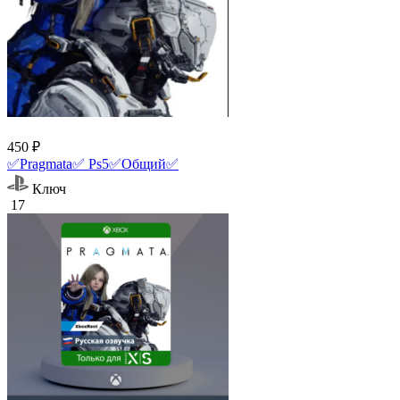
450 ₽
✅Pragmata✅ Ps5✅Общий✅
Ключ
17