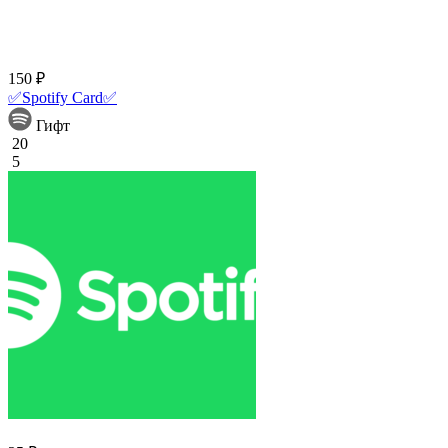
150 ₽
✅Spotify Card✅
Гифт
20
5