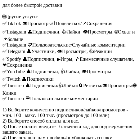
для более быстрой доставки
🌐Другие услуги:
✅TikTok 👁️Просмотры/⤴️Поделиться/📌Сохранения
✅Instagram 👤Подписчики, 👍Лайки, 👁️Просмотры, 🌐Охват и
📌больше
✅Instagram 💬Пользовательские/Случайные комментарии
✅Telegram 👤Участники, 👁️Просмотры, 👍Реакции
✅Spotify 👤Подписчики, ▶Игры, 🎵Ежемесячные слушатели,
❤Сохранения
✅YouTube 👤Подписчики, 👍Лайки, 👁️Просмотры
✅Twitch 👤Подписчики
✅Твиттер 👤Подписчики/👍Лайки/🔄Ретвиты/👁️Просмотры/🌐
Клики
✅Твиттер 💬Пользовательские комментарии
1) Выберите количество подписчиков/лайков/просмотров -
мин. 100 - макс. 100 тыс. (просмотров до 100 млн)
2) Выберите способ оплаты для вас.
3) После оплаты введите 16-значный код для подтверждения
вашего заказа.
4) Предоставьте нам профиль/опубликовать ссылку