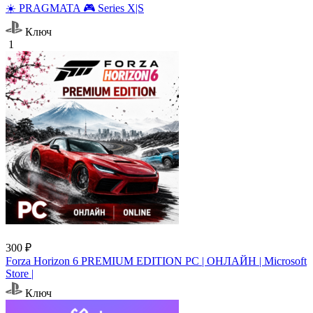
☀️ PRAGMATA 🎮 Series X|S
Ключ
1
300 ₽
Forza Horizon 6 PREMIUM EDITION PC | ОНЛАЙН | Microsoft
Store |
Ключ