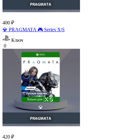
400 ₽
💎 PRAGMATA 🎮 Series X|S
Ключ
0
420 ₽