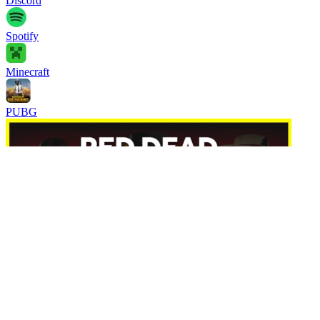
Discord
Spotify
Minecraft
PUBG