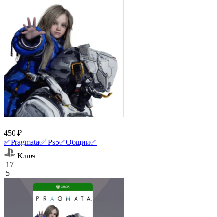
450 ₽
✅Pragmata✅ Ps5✅Общий✅
Ключ
17
5