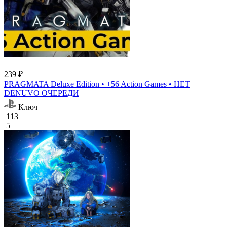
239 ₽
PRAGMATA Deluxe Edition • +56 Action Games • НЕТ
DENUVO ОЧЕРЕДИ
Ключ
113
5