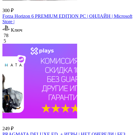
300 ₽
Forza Horizon 6 PREMIUM EDITION PC | ОНЛАЙН | Microsoft
Store |
Ключ
78
5
249 ₽
PRAGMATA DELUXE ED. + ИГРЫ | НЕТ ОЧЕРЕДИ | БЕЗ