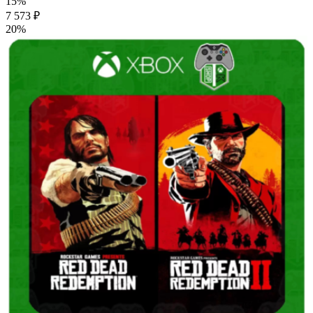
15%
7 573 ₽
20%