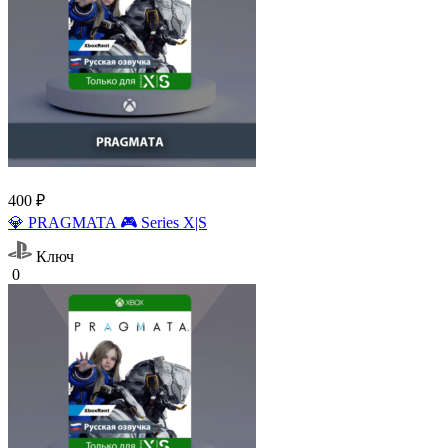
400 ₽
💎 PRAGMATA 🎮 Series X|S
Ключ
0