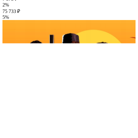
2%
75 733 ₽
5%