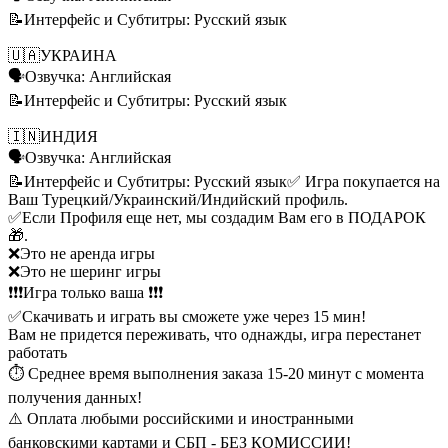
📝Интерфейс и Субтитры: Русский язык
🇺🇦УКРАИНА
🗣️Озвучка: Английская
📝Интерфейс и Субтитры: Русский язык
🇮🇳ИНДИЯ
🗣️Озвучка: Английская
📝Интерфейс и Субтитры: Русский язык
✅ Игра покупается на
Ваш Турецкий/Украинский/Индийский профиль.
✅Если Профиля еще нет, мы создадим Вам его в ПОДАРОК
🎁.
❌Это не аренда игры
❌Это не шеринг игры
❗❗❗Игра только ваша ❗❗❗
✅Скачивать и играть вы сможете уже через 15 мин!
Вам не придется переживать, что однажды, игра перестанет
работать
⏱ Среднее время выполнения заказа 15-20 минут с момента
получения данных!
⚠️ Оплата любыми российскими и иностранными
банковскими картами и СБП - БЕЗ КОМИССИИ!