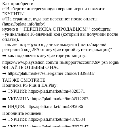
Как приобрести:
✅Выберите интересующую версию игры и нажмите
"КУПИТЬ"
✅На странице, куда вас перекинет после оплаты
(https://oplata.info/info/),
нужно в ""ПЕРЕПИСКА С ПРОДАВЦОМ"" сообщить:
- уникальный 16-значный код (который вы получили после
оплаты),
- так же потребуются данные аккаунта (почта/пароль/
резервный код 2FA от двухфакторной аутентификации)"
➡️ как подключить двухфакторную защиту:
https://www.playstation.com/ru-ru/support/account/2sv-psn-login/
ЧИТАЙТЕ ОТЗЫВЫ О НАС
➡️ https://plati.market/seller/gamer-choice/1339331/
ТАК ЖЕ СМОТРИТЕ
Подписка PS Plus и EA Play:
➡️ ТУРЦИЯ: https://plati.market/itm/4820371
➡️ УКРАИНА: https://plati.market/itm/4912203
➡️ ИНДИЯ: https://plati.market/itm/4895686
Пополнить кошелёк:
➡️ ТУРЦИЯ: https://plati.market/itm/4870584
➡️ УКРАИНА: https://plati.market/itm/5027147