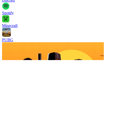
Discord
Spotify
Minecraft
PUBG