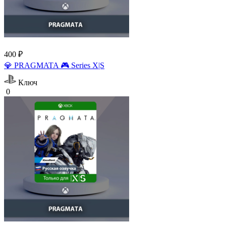
400 ₽
💎 PRAGMATA 🎮 Series X|S
Ключ
0