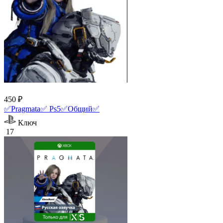
450 ₽
✅Pragmata✅ Ps5✅Общий✅
Ключ
17