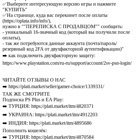
✅Выберите интересующую версию игры и нажмите
"КУПИТЬ"
✅На странице, куда вас перекинет после оплаты
(https://oplata.info/info/),
нужно в ""ПЕРЕПИСКА С ПРОДАВЦОМ"" сообщить:
- уникальный 16-значный код (который вы получили после
оплаты),
- так же потребуются данные аккаунта (почта/пароль/
резервный код 2FA от двухфакторной аутентификации)"
➡️ как подключить двухфакторную защиту:
https://www.playstation.com/ru-ru/support/account/2sv-psn-login/
ЧИТАЙТЕ ОТЗЫВЫ О НАС
➡️ https://plati.market/seller/gamer-choice/1339331/
ТАК ЖЕ СМОТРИТЕ
Подписка PS Plus и EA Play:
➡️ ТУРЦИЯ: https://plati.market/itm/4820371
➡️ УКРАИНА: https://plati.market/itm/4912203
➡️ ИНДИЯ: https://plati.market/itm/4895686
Пополнить кошелёк:
➡️ ТУРЦИЯ: https://plati.market/itm/4870584