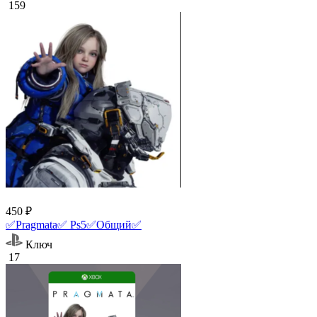
159
450 ₽
✅Pragmata✅ Ps5✅Общий✅
Ключ
17