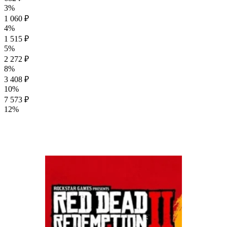
3%
1 060 ₽
4%
1 515 ₽
5%
2 272 ₽
8%
3 408 ₽
10%
7 573 ₽
12%