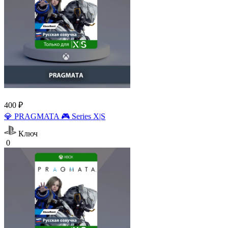
400 ₽
💎 PRAGMATA 🎮 Series X|S
Ключ
0