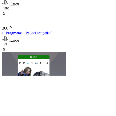
Ключ
159
5
360 ₽
✅Pragmata✅ Ps5✅Общий✅
Ключ
17
5