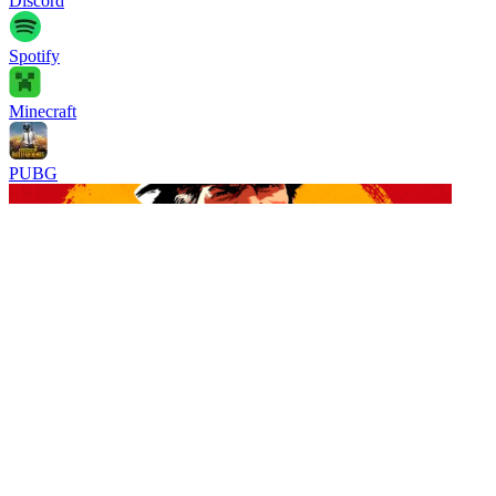
Discord
Spotify
Minecraft
PUBG