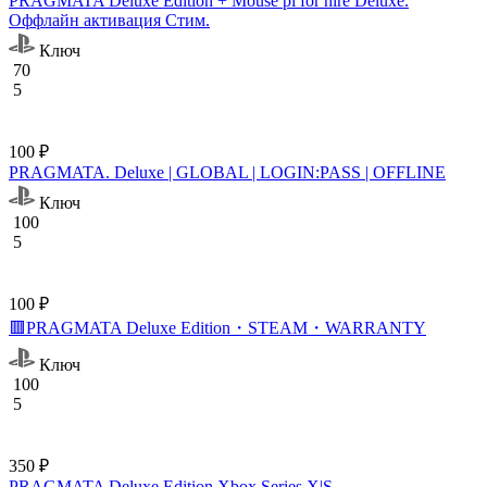
PRAGMATA Deluxe Edition + Mouse pi for hire Deluxe.
Оффлайн активация Cтим.
Ключ
70
5
100 ₽
PRAGMATA. Deluxe | GLOBAL | LOGIN:PASS | OFFLINE
Ключ
100
5
100 ₽
🟥PRAGMATA Deluxe Edition・STEAM・WARRANTY
Ключ
100
5
350 ₽
PRAGMATA Deluxe Edition Xbox Series X|S