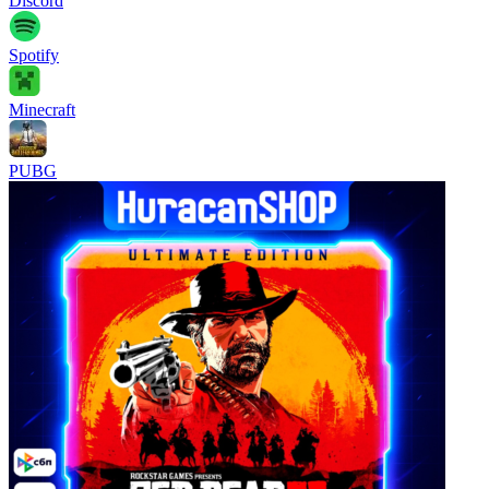
Discord
Spotify
Minecraft
PUBG