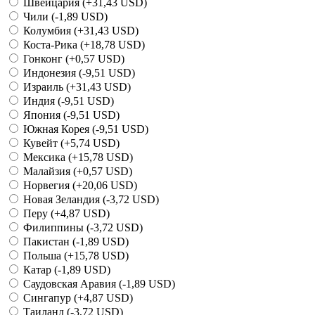
Швейцария
(+31,43 USD)
Чили
(-1,89 USD)
Колумбия
(+31,43 USD)
Коста-Рика
(+18,78 USD)
Гонконг
(+0,57 USD)
Индонезия
(-9,51 USD)
Израиль
(+31,43 USD)
Индия
(-9,51 USD)
Япония
(-9,51 USD)
Южная Корея
(-9,51 USD)
Кувейт
(+5,74 USD)
Мексика
(+15,78 USD)
Малайзия
(+0,57 USD)
Норвегия
(+20,06 USD)
Новая Зеландия
(-3,72 USD)
Перу
(+4,87 USD)
Филиппины
(-3,72 USD)
Пакистан
(-1,89 USD)
Польша
(+15,78 USD)
Катар
(-1,89 USD)
Саудовская Аравия
(-1,89 USD)
Сингапур
(+4,87 USD)
Таиланд
(-3,72 USD)