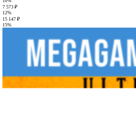
10%
7 573 ₽
12%
15 147 ₽
15%