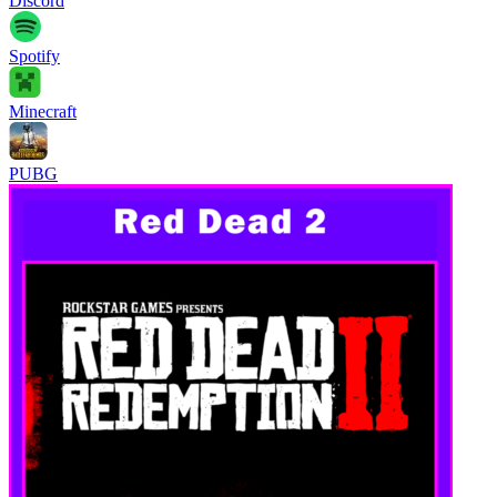
Discord
Spotify
Minecraft
PUBG