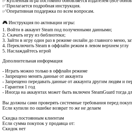
✅Купленная игра постоянно обновляется издателем (Все обнов
✅Прилагается подробная инструкция.
✅Оперативная поддержка по всем вопросам.
🎮 Инструкция по активации игры:
1. Войти в аккаунт Steam под полученными данными;
2. Скачать игру из библиотеки;
3. Зайти в игру один раз в режиме онлайн до главного меню, за
4. Переключить Steam в оффлайн режим в левом верхнем углу
5. Наслаждайтесь игрой
Дополнительная информация
- Играть можно только в оффлайн режиме
- Запрещено менять данные от аккаунта
- Запрещено передавать данные от аккаунта другим людям и пе
- Гарантия 1 год
- Иногда на аккаунтах может быть включен SteamGuard тогда д
Вы должны сами проверять системные требования перед покупко
Если купили по ошибке возврат то же не делаем
Скидка постоянным клиентам
Если сумма покупок у продавца от:
Скидок нет