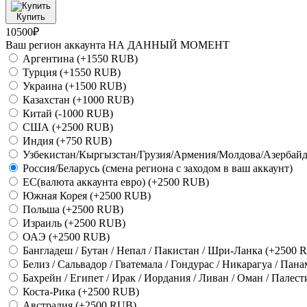
Купить
10500₽
Ваш регион аккаунта НА ДАННЫЙ МОМЕНТ
Аргентина
(+1550 RUB)
Турция
(+1550 RUB)
Украина
(+1500 RUB)
Казахстан
(+1000 RUB)
Китай
(-1000 RUB)
США
(+2500 RUB)
Индия
(+750 RUB)
Узбекистан/Кыргызстан/Грузия/Армения/Молдова/Азерба
Россия/Беларусь (cмена региона с заходом в ваш аккаунт)
ЕС(валюта аккаунта евро)
(+2500 RUB)
Южная Корея
(+2500 RUB)
Польша
(+2500 RUB)
Израиль
(+2500 RUB)
ОАЭ
(+2500 RUB)
Бангладеш / Бутан / Непал / Пакистан / Шри-Ланка
(+2500 
Белиз / Сальвадор / Гватемала / Гондурас / Никарагуа / Пан
Бахрейн / Египет / Ирак / Иордания / Ливан / Оман / Палест
Коста-Рика
(+2500 RUB)
Австралия
(+2500 RUB)