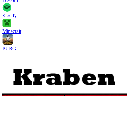
Discord
Spotify
Minecraft
PUBG