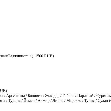
йджан/Таджикистан
(+1500 RUB)
RUB)
ама / Аргентина / Боливия / Эквадор / Гайана / Парагвай / Сурина
ина / Турция / Йемен / Алжир / Ливия / Марокко / Тунис / Судан