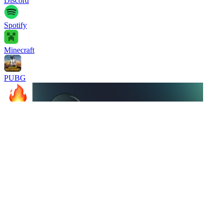
Discord
Spotify
Minecraft
PUBG