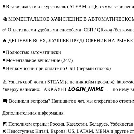
◾️ В зависимости от курса валют STEAM и ЦБ, сумма зачисления
🚀 МОМЕНТАЛЬНОЕ ЗАЧИСЛЕНИЕ В АВТОМАТИЧЕСКО
✅ Оплата всеми удобными способами: СБП / QR-код (без комисс
🔥 ДЕШЕВЛЕ ВСЕХ, ЛУЧШЕЕ ПРЕДЛОЖЕНИЕ НА РЫНКЕ
◾️ Полностью автоматически
◾️ Моментальное зачисление (24/7)
◾️ Нет комиссии при оплате по СБП (первый способ)
⚠️ Узнать свой логин STEAM (а не никнейм профиля): https://st
*вверху написано: "АККАУНТ 𝙇𝙊𝙂𝙄𝙉_𝙉𝘼𝙈𝙀" — по нему
🗨️ Возникли вопросы? Напишите в чат, мы оперативно ответи
Дополнительная информация
🌏 Пополняем страны: Россия, Казахстан, Беларусь, Узбекиста
❌ Недоступны: Китай, Европа, US, LATAM, MENA и другие ст