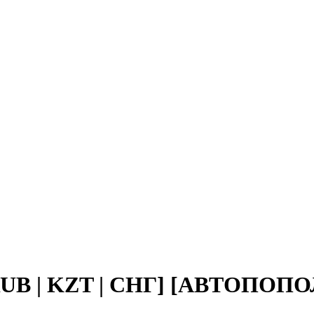
RUB | KZT | СНГ] [АВТОПО